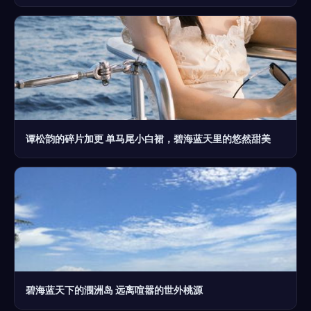
谭松韵的碎片加更 单马尾小白裙，碧海蓝天里的悠然甜美
碧海蓝天下的涠洲岛 远离喧嚣的世外桃源