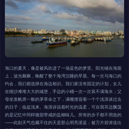
海口的夏天，像是被风吹进了一场蓝色的梦里。阳光铺在海面
上，波光粼粼，唤醒了整个海湾沉睡的早晨。每一次与海口的
约会，我们都选择在海边相识。我们家没有固定的计划，女儿
在细沙滩堆大大的城堡，手边的小桶一次一次装不满海水；父
母坐发帆席一般的茅草伞之下，满嘴便迎着一个个浅浪谈过去
的日子；临盆浅来。海浪诉说着时光的温柔，可在我耳边飘荡
的是记忆中同样微甜带咸的盐糊味儿。所有的步子都不用急的
——此刻天气也藏不住的天是那么明亮湛蓝；被万片碧涛送出