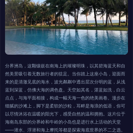
分界洲岛，这颗镶嵌在南海上的璀璨明珠，以其碧海蓝天和自
然美景吸引着无数旅行者的驻足。当你踏上这座小岛，迎面而
来的是清澈见底的海水，波光粼粼中透出层次分明的蓝，从浅
蓝到深蓝，仿佛大海的调色盘。天空如其名，湛蓝如洗，白云
点点，与海平面相接，构成一幅天海一色的绝美画卷。漫步在
细腻的沙滩上，脚下是柔软的沙粒，耳畔是海浪的低语，你可
以尽情沐浴在温暖的阳光下，感受自然的温和拥抱。这片位于
海南岛东部的分界岭和牛岭的小岛也是进行水上活动的天堂
——潜水、浮潜和海上摩托等都是探索海底世界的不二之选。