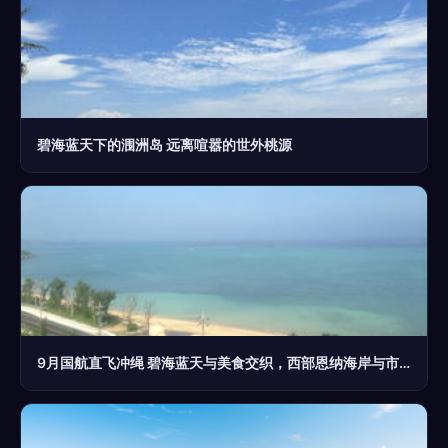
碧海蓝天下的涠洲岛 远离喧嚣的世外桃源
9月国航直飞冲绳 碧海蓝天与美食交织，西部恩纳海岸与市区亲子行全攻略