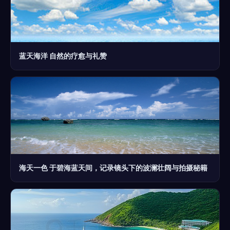
蓝天海洋 自然的疗愈与礼赞
海天一色 于碧海蓝天间，记录镜头下的波澜壮阔与拍摄秘籍